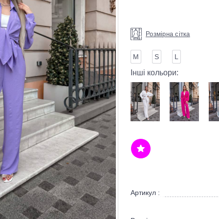
Розмірна сітка
М
S
L
Інші кольори:
Артикул :