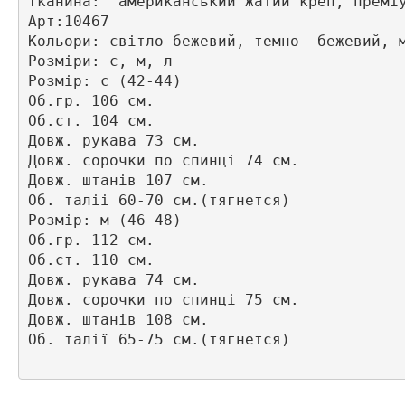
Тканина:  американський жатий креп, преміу
Арт:10467

Кольори: світло-бежевий, темно- бежевий, м
Розміри: с, м, л

Розмір: с (42-44)

Об.гр. 106 см.

Об.ст. 104 см.

Довж. рукава 73 см.

Довж. сорочки по спинці 74 см.

Довж. штанів 107 см.

Об. таліі 60-70 см.(тягнется)

Розмір: м (46-48)

Об.гр. 112 см. 

Об.ст. 110 см.

Довж. рукава 74 см.

Довж. сорочки по спинці 75 см. 

Довж. штанів 108 см. 

Об. талії 65-75 см.(тягнется)
