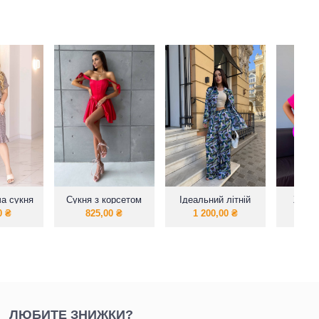
ча сукня
Сукня з корсетом
Ідеальний літній
Жіноч
пах
костюм з яскравого
фут
0
₴
825,00
₴
1 200,00
₴
67
шовку
шо
ЛЮБИТЕ ЗНИЖКИ?