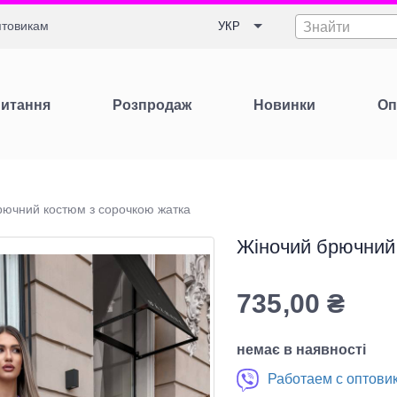
товикам
УКР
Знайти
Питання
Розпродаж
Новинки
Оп
рючний костюм з сорочкою жатка
Жіночий брючний
735,00
₴
немає в наявності
Работаем с оптови