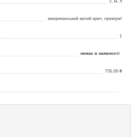
с, м, л
американський жатий креп, преміум!
1
немає в наявності
735,00
₴