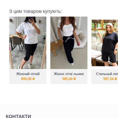
З цим товаром купують:
Жіночий літній
Жіночі літні льняні
Стильный ле
костюм
штани
костюм свобо
850,00
₴
585,00
₴
597,54
₴
велосипедки та
кроя ( блузк
подовжена
шортами. 
футболка
КОНТАКТИ