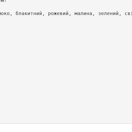
м!

око, блакитний, рожевий, малина, зелений, сві