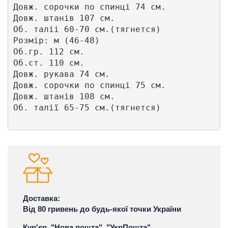
Довж. сорочки по спинці 74 см.

Довж. штанів 107 см.

Об. таліі 60-70 см.(тягнется)

Розмір: м (46-48)

Об.гр. 112 см. 

Об.ст. 110 см.

Довж. рукава 74 см.

Довж. сорочки по спинці 75 см. 

Довж. штанів 108 см. 

Об. талії 65-75 см.(тягнется)

Доставка:
Від 80 гривень до будь-якої точки України
Кур'єр, "Нова пошта", "УкрПошта"