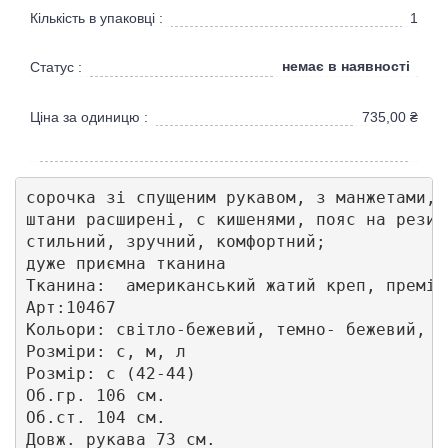
Кількість в упаковці :
1
немає в наявності
Статус :
Ціна за одиницю :
735,00
₴
сорочка зі спущеним рукавом, з манжетами, 
штани расширені, с кишенями, пояс на резинц
стильний, зручний, комфортний;

дуже приємна тканина 

Тканина:  американський жатий креп, преміум
Арт:10467

Кольори: світло-бежевий, темно- бежевий, м
Розміри: с, м, л

Розмір: с (42-44)

Об.гр. 106 см.

Об.ст. 104 см.

Довж. рукава 73 см.
