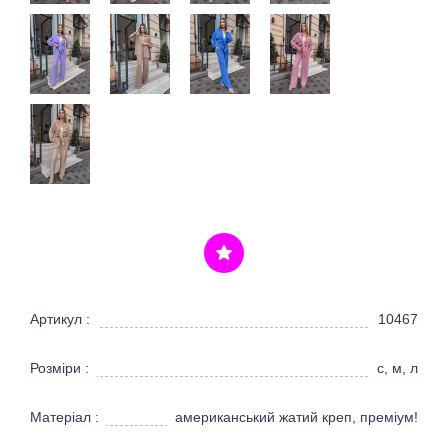
Артикул :
10467
Розміри :
с, м, л
Матеріал :
американський жатий креп, преміум!