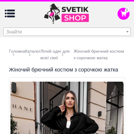
0
Знайти
Головна
Каталог
Літній одяг для
Жіночий брючний костюм
всієї сімії
з сорочкою жатка
Жіночий брючний костюм з сорочкою жатка