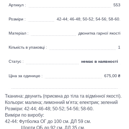
Артикул :
553
Розміри :
42-44; 46-48; 50-52; 54-56; 58-60.
Матеріал :
двонитка гарної якості
Кількість в упаковці :
1
немає в наявності
Статус :
Ціна за одиницю :
675,00
₴
Тканина: двунить (приємна до тіла та відмінної якості).
Кольори: малина; лимонний м'ята; електрик; зелений
Розміри: 42-44; 46-48; 50-52; 54-56; 58-60.
Виміри по виробу:
42-44: Футболка ОГ до 100 см. ДЛ 59 см.
Шорти ОБ до 92 см. ДЛ 35 см.