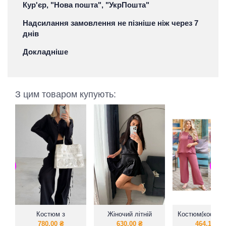
Кур'єр, "Нова пошта", "УкрПошта"
Надсилання замовлення не пізніше ніж через 7
днів
Докладніше
З цим товаром купують:
Костюм з
Жіночий літній
Костюм(кофта
натуральної
костюм спідниця з
на резинке)
780,00
₴
630,00
₴
464,16
₴