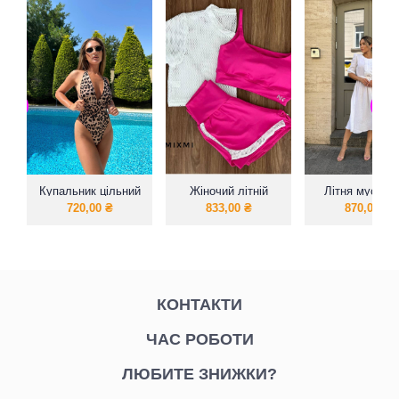
Купальник цільний
Жіночий літній
Літня муслін
костюм трійка
жіноча сукн
720,00
₴
833,00
₴
870,00
₴
КОНТАКТИ
ЧАС РОБОТИ
ЛЮБИТЕ ЗНИЖКИ?