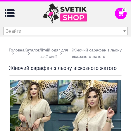
0
Знайти
Головна
Каталог
Літній одяг для
Жіночий сарафан з льону
всієї сімії
віскозного жатого
Жіночий сарафан з льону віскозного жатого