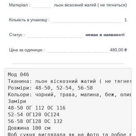
Матеріал :
льон віскозний жатий ( не тягнеться)
Кількість в упаковці :
1
немає в наявності
Статус :
Ціна за одиницю :
480,00
₴
Мод 046

Тканина: льон віскозний жатий ( не тягнетьс
Розміри: 48-50, 52-54, 56-58

Кольори: чорний, трава, малина, беж, олива.
Заміри

48-50 ОГ 112 ОС 116

52-54 ОГ120 ОС124

56-58 ОГ128 ОС 132

Довжина 100 см 

Щоб сукня виглядала як на фото та добре ви