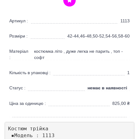
Артикул :
1113
Розміри :
42-44,46-48,50-52,54-56,58-60
Матеріал
костюмка літо , дуже легка не парить , топ -
:
софт
Кількість в упаковці :
1
немає в наявності
Статус :
Ціна за одиницю :
825,00
₴
Костюм трійка 

 ▪Модель : 1113
