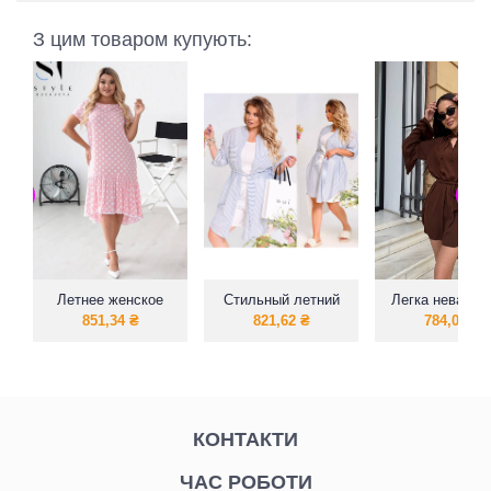
З цим товаром купують:
Летнее женское
Стильный летний
Легка невагом
платне в горох
костюм двойка (
така ніжна сукн
851,34
₴
821,62
₴
784,00
₴
размер 52
рубашка в полоску
літо
+ шорты ) из Льна.
КОНТАКТИ
ЧАС РОБОТИ